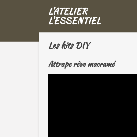
Passer
L'ATELIER
au
L'ESSENTIEL
contenu
principal
Les kits DIY
Attrape rêve macramé